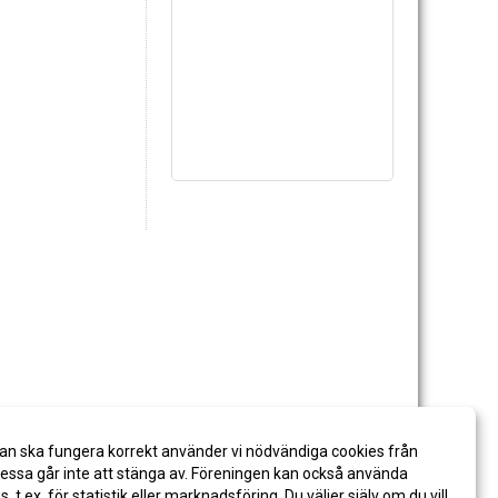
an ska fungera korrekt använder vi nödvändiga cookies från
ssa går inte att stänga av. Föreningen kan också använda
es, t.ex. för statistik eller marknadsföring. Du väljer själv om du vill