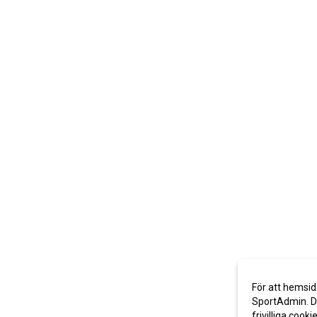
För att hemsid
SportAdmin. De
frivilliga cooki