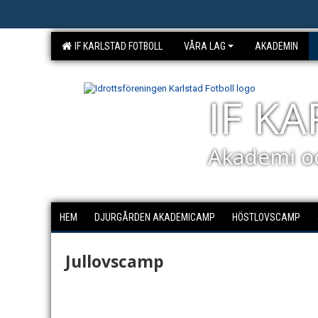
IF KARLSTAD FOTBOLL
VÅRA LAG
AKADEMIN
IF K
Akademi o
HEM
DJURGÅRDEN AKADEMICAMP
HÖSTLOVSCAMP
Jullovscamp