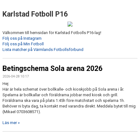
BILDGALLERI
Karlstad Fotboll P16
DOKUMENT
KONTAKT
Välkommen till hemsidan för Karlstad Fotbolls P16-lag!
Följ oss på Instagram
Följ oss på Min Fotboll
TABELL OCH RESULTAT
Lista matcher på Värmlands Fotbollsförbund
Betingschema Sola arena 2026
2026-04-28 10:17
Hej
Här är hela schemat över bollkalle- och kioskjobb på Sola arena i år.
Spelarna är bollkallar och föräldrarna jobbar med kiosk och grill.
Föräldrarna ska vara på plats 1:45h före matchstart och spelarna 1h.
Behöver ni byta dag, ta kontakt med varandra direkt. Meddela bytet till mig
(Mikael 0703608571).
Läs mer »