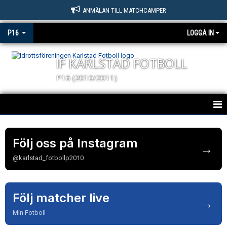
ANMÄLAN TILL MATCHCAMPER
P16
LOGGA IN
IF KARLSTAD FOTBOLL
P16 (2010/2011)
KARLSTAD FOTBOLL P16
Följ oss på Instagram
→
NYHETER
@karlstad_fotbollp2010
KALENDER
MATCHER
Följ matcher live
→
TRUPPEN
Min Fotboll