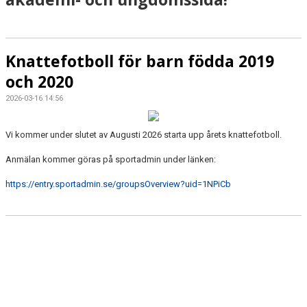
DOKUMENT
MATCHER
Knattefotboll för barn födda 2019
HEMSIDA SENIOR
och 2020
FÖRENINGSKLÄDER
2026-03-16 14:56
Vi kommer under slutet av Augusti 2026 starta upp årets knattefotboll.
Anmälan kommer göras på sportadmin under länken:
https://entry.sportadmin.se/groupsOverview?uid=1NPiCb