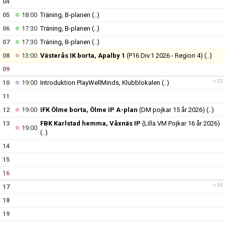
04
BILDGALLERI
05
18:00
Träning, B-planen
(..)
DOKUMENT
06
17:30
Träning, B-planen
(..)
07
17:30
Träning, B-planen
(..)
KONTAKT
08
13:00
Västerås IK borta, Apalby 1
(P16 Div.1 2026 - Region 4)
(..)
09
TABELL OCH RESULTAT
v.33
10
19:00
Introduktion PlayWellMinds, Klubblokalen
(..)
11
12
19:00
IFK Ölme borta, Ölme IP A-plan
(DM pojkar 15 år 2026)
(..)
13
FBK Karlstad hemma, Våxnäs IP
(Lilla VM Pojkar 16 år 2026)
19:00
(..)
14
15
16
v.34
17
18
19