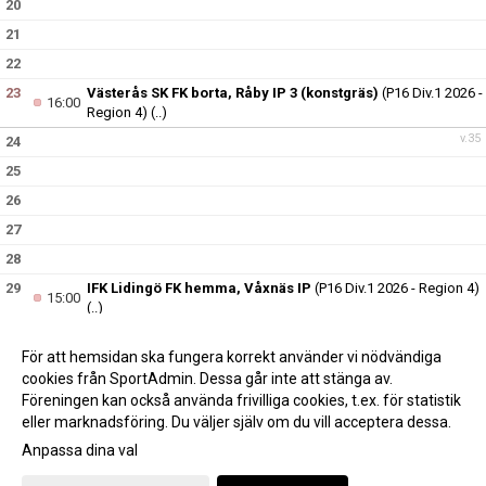
20
21
22
23
Västerås SK FK borta, Råby IP 3 (konstgräs)
(P16 Div.1 2026 -
16:00
Region 4)
(..)
v.35
24
25
26
27
28
29
IFK Lidingö FK hemma, Våxnäs IP
(P16 Div.1 2026 - Region 4)
15:00
(..)
30
För att hemsidan ska fungera korrekt använder vi nödvändiga
v.36
31
cookies från SportAdmin. Dessa går inte att stänga av.
Föreningen kan också använda frivilliga cookies, t.ex. för statistik
eller marknadsföring. Du väljer själv om du vill acceptera dessa.
Anpassa dina val
Cookie-inställningar
Gå till Webbversion