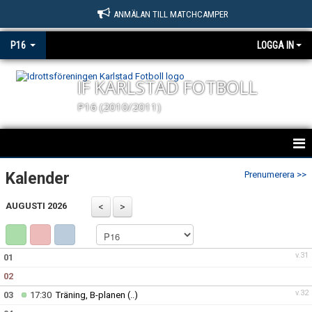
ANMÄLAN TILL MATCHCAMPER
P16
LOGGA IN
IF KARLSTAD FOTBOLL
P16 (2010/2011)
KARLSTAD FOTBOLL P16
Kalender
Prenumerera >>
NYHETER
AUGUSTI 2026
KALENDER
v.31
01
MATCHER
02
TRUPPEN
v.32
03
17:30
Träning, B-planen
(..)