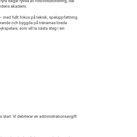
fyra dagar fyllda av fotbollsutbildning, där
årdens akademi.
– med fullt fokus på teknik, speluppfattning
irerande och byggda på tränarnas breda
spelare, som vill ta nästa steg i sin
start. Vi debiterar en administrationsavgift