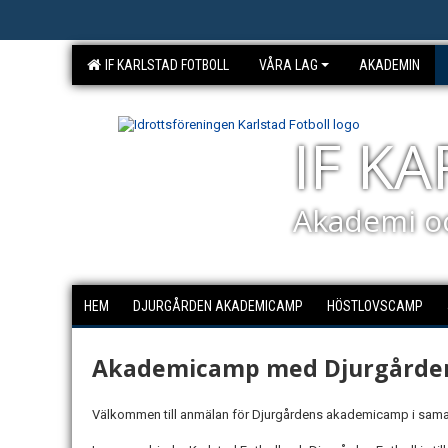
IF KARLSTAD FOTBOLL
VÅRA LAG
AKADEMIN
IF K
Akademi o
HEM
DJURGÅRDEN AKADEMICAMP
HÖSTLOVSCAMP
Akademicamp med Djurgården
Välkommen till anmälan för Djurgårdens akademicamp i sama