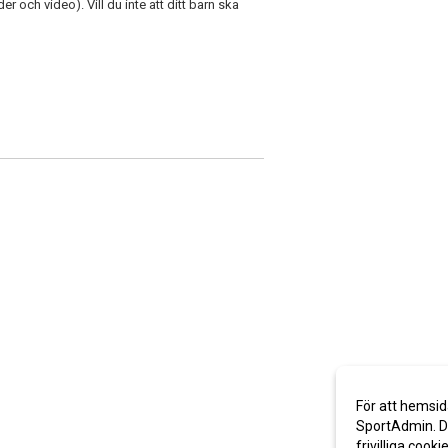
och video). Vill du inte att ditt barn ska
För att hemsid
SportAdmin. De
frivilliga cooki