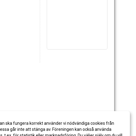
an ska fungera korrekt använder vi nödvändiga cookies från
ssa går inte att stänga av. Föreningen kan också använda
es, t.ex. för statistik eller marknadsföring. Du väljer själv om du vill