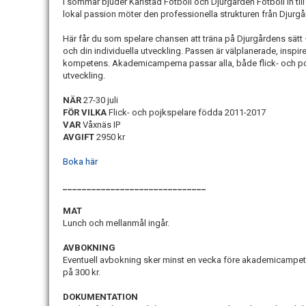
I sommar bjuder Karlstad Fotboll och Djurgården Fotboll in till 
lokal passion möter den professionella strukturen från Djurg
Här får du som spelare chansen att träna på Djurgårdens sätt 
och din individuella utveckling. Passen är välplanerade, insp
kompetens. Akademicamperna passar alla, både flick- och pojk
utveckling.
NÄR
27-30 juli
FÖR VILKA
Flick- och pojkspelare födda 2011-2017
VAR
Våxnäs IP
AVGIFT
2950 kr
Boka här
______________________________
MAT
Lunch och mellanmål ingår.
AVBOKNING
Eventuell avbokning sker minst en vecka före akademicampets 
på 300 kr.
DOKUMENTATION