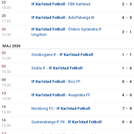
22
KONTAKT
IF Karlstad Fotboll
- FBK Karlstad
2 - 2
18:30
25
TABELL OCH RESULTAT P17 DIV 1
IF Karlstad Fotboll
- Adolfsbergs IK
4 - 0
17:30
26
IF Karlstad Fotboll
- Örebro Syrianska IF
TABELL OCH RESULTAT P19 DIV 1
2 - 1
13:00
Ungdom
MAJ 2026
03
Sörskogens IF -
IF Karlstad Fotboll
1 - 1
16:00
03
Sickla IF -
IF Karlstad Fotboll
1 - 6
16:00
09
IF Karlstad Fotboll
- Boo FF
0 - 6
15:00
10
IF Karlstad Fotboll
- Assyriska FF
4 - 0
14:00
14
Norsborg FC -
IF Karlstad Fotboll
7 - 0
13:00
14
Gustavsbergs IF FK -
IF Karlstad Fotboll
0 - 4
14:00
17