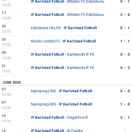
IF Karlstad Fotboll
- Athletic FC Eskilstuna
3 - 1
14:00
17
IF Karlstad Fotboll
- Athletic FC Eskilstuna
2 - 0
14:00
23
Eskilstuna City FK -
IF Karlstad Fotboll
5 - 1
13:30
24
Nordic United FC -
IF Karlstad Fotboll
1 - 1
15:00
29
IF Karlstad Fotboll
- Karlslunds IF FK
0 - 0
19:00
31
IF Karlstad Fotboll
- Karlslunds IF FK
0 - 3
14:00
JUNI 2026
07
Nyköpings BIS -
IF Karlstad Fotboll
3 - 0
13:00
07
Nyköpings BIS -
IF Karlstad Fotboll
1 - 0
15:00
10
IF Karlstad Fotboll
- Degerfors IF
3 - 1
19:00
14
IF Karlstad Fotboll
- IK Franke
-