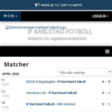
ANMÄLAN TILL MATCHCAMPER
P17-19
LOGGA IN
IF KARLSTAD FOTBOLL
Akademi och ungdomsverksamhet
IF KARLSTAD FOTBOLL P17 / P19
Matcher
NYHETER
APRIL 2026
11
Skå IK & Bygdegård -
IF Karlstad Fotboll
6 - 0
KALENDER
15:00
12
Hanvikens SK -
IF Karlstad Fotboll
5 - 1
MATCHER P17 & P19
15:00
18
IF Karlstad Fotboll
- FBK Karlstad
5 - 1
TRUPPEN
15:00