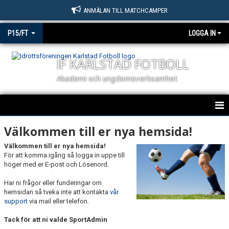
ANMÄLAN TILL MATCHCAMPER
P15/FT
LOGGA IN
IF KARLSTAD FOTBOLL
Akademi och ungdomsverksamhet
KARLSTAD FOTBOLL P15/FT
Välkommen till er nya hemsida!
Välkommen till er nya hemsida!
NYHETER
För att komma igång så logga in uppe till
höger med er E-post och Lösenord.
KALENDER
Har ni frågor eller funderingar om
MATCHER
hemsidan så tveka inte att kontakta
vår
support
via mail eller telefon.
TRUPPEN
Tack för att ni valde SportAdmin