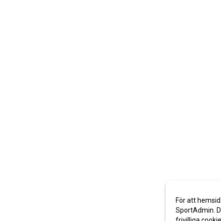
För att hemsid
SportAdmin. De
frivilliga cooki