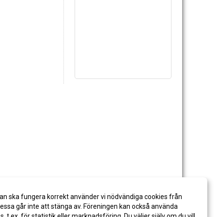
an ska fungera korrekt använder vi nödvändiga cookies från
ssa går inte att stänga av. Föreningen kan också använda
es, t.ex. för statistik eller marknadsföring. Du väljer själv om du vill