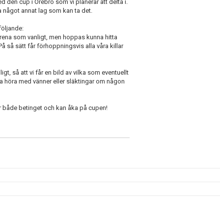
med den cup i Örebro som vi planerar att delta i.
tta något annat lag som kan ta det.
följande:
a Arena som vanligt, men hoppas kunna hitta
å så sätt får förhoppningsvis alla våra killar
gt, så att vi får en bild av vilka som eventuellt
gärna höra med vänner eller släktingar om någon
ixar både betinget och kan åka på cupen!