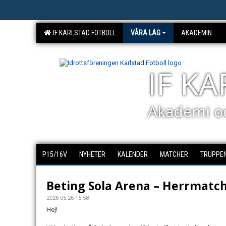
IF KARLSTAD FOTBOLL
VÅRA LAG
AKADEMIN
IF K
Akademi o
P15/16V
NYHETER
KALENDER
MATCHER
TRUPPE
Beting Sola Arena – Herrmatch
2026-05-26 16:58
Hej!