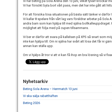
Vi har beting på Sola Arena
den 13 juni
, vilket tyvärr krockar 
Vi har försökt byta bort vårt pass, men det har inte gått att hi
För att försöka lösa situationen på bästa sätt tänker vi därför 
Vi kallar 8 spelare från vårt lag vars föräldrar arbetar på Sol
andra barn som kan hjälpa till med själva bollkalleuppdraget. P
möjlighet att följa med på cupen tillsammans.
Vi ber er därför att svara på kallelsen på XPS så snart som möjli
inte kan hjälpa till. Om ni själva har svårt att lösa det får ni 
annan kan ställa upp.
Om vi hjälps åt tror vi att vi kan få ihop en bra lösning så vi f
Nyhetsarkiv
Beting Sola Arena – Herrmatch 13 juni
Vi ska sälja rabatthäften
Beting 2026