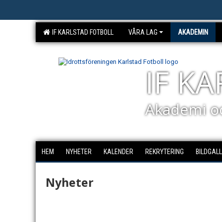
IF KARLSTAD FOTBOLL
VÅRA LAG
AKADEMIN
IF K
Akademi o
HEM
NYHETER
KALENDER
REKRYTERING
BILDGALL
Nyheter