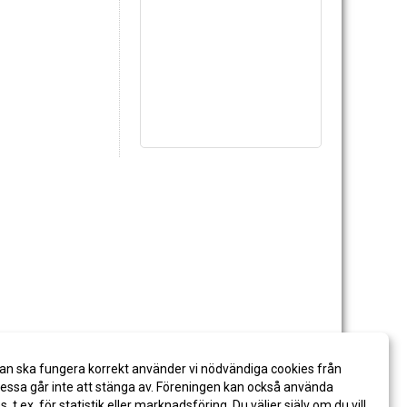
an ska fungera korrekt använder vi nödvändiga cookies från
ssa går inte att stänga av. Föreningen kan också använda
es, t.ex. för statistik eller marknadsföring. Du väljer själv om du vill