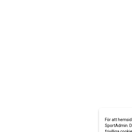
För att hemsid
SportAdmin. De
frivilliga cooki