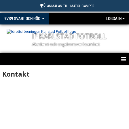
ANMÄLAN TILL MATCHCAMPER
9VS9 SVART OCH RÖD
LOGGA IN
IF KARLSTAD FOTBOLL
Akademi och ungdomsverksamhet
HEM
Kontakt
NYHETER
KALENDER
MATCHER
TRUPPEN