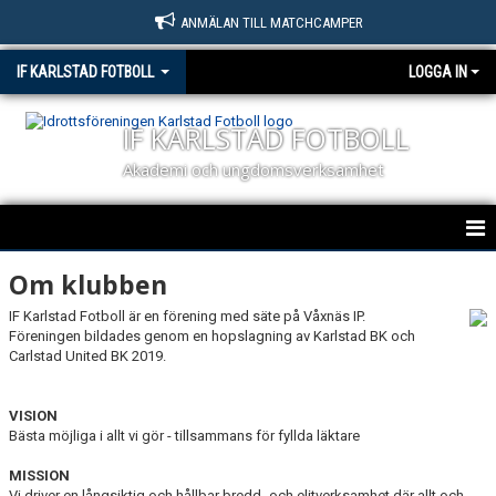
ANMÄLAN TILL MATCHCAMPER
IF KARLSTAD FOTBOLL
LOGGA IN
IF KARLSTAD FOTBOLL
Akademi och ungdomsverksamhet
HEM
Om klubben
IF Karlstad Fotboll är en förening med säte på Våxnäs IP.
NYHETER
Föreningen bildades genom en hopslagning av Karlstad BK och
Carlstad United BK 2019.
OM KLUBBEN
KONTAKT
VISION
Bästa möjliga i allt vi gör - tillsammans för fyllda läktare
BILDGALLERI
MISSION
Vi driver en långsiktig och hållbar bredd- och elitverksamhet där allt och