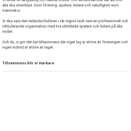
DOKUMENT
alla ska utvecklas. Som förening, spelare, ledare och naturligtvis som
människor.
MATCHER
Vi ska vara den ledande klubben i vår region tack vare en professionell och
inkluderande organisation med bra utbildade spelare och ledare på alla
HEMSIDA SENIOR
nivåer.
FÖRENINGSKLÄDER
Och du, vi gör det här tillsammans där inget lag är större än föreningen och
ingen individ är större än laget.
Tillsammans blir vi starkare