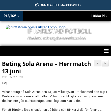
ANMÄLAN TILL MATCHCAMPER
P15/16V
LOGGA IN
IF KARLSTAD FOTBOLL
Akademi och ungdomsverksamhet
P15/16V
Beting Sola Arena – Herrmatch
<
>
13 juni
NYHETER
2026-05-26 16:58
KALENDER
Hej!
Vi har beting på Sola Arena
den 13 juni
, vilket tyvärr krockar med den cup i
MATCHER
Örebro som vi planerar att delta i. Vi har försökt byta bort vårt pass, men
det har inte gått att hitta något annat lag som kan ta det.
TRUPPEN
För att försöka lösa situationen på bästa sätt tänker vi därför följande: