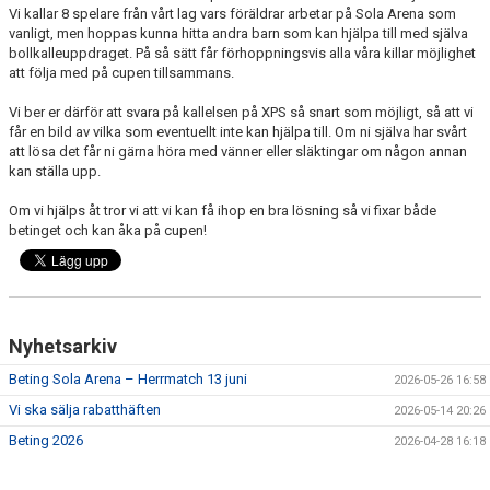
Vi kallar 8 spelare från vårt lag vars föräldrar arbetar på Sola Arena som
BILDGALLERI
vanligt, men hoppas kunna hitta andra barn som kan hjälpa till med själva
bollkalleuppdraget. På så sätt får förhoppningsvis alla våra killar möjlighet
DOKUMENT
att följa med på cupen tillsammans.
KONTAKT
Vi ber er därför att svara på kallelsen på XPS så snart som möjligt, så att vi
får en bild av vilka som eventuellt inte kan hjälpa till. Om ni själva har svårt
att lösa det får ni gärna höra med vänner eller släktingar om någon annan
kan ställa upp.
Om vi hjälps åt tror vi att vi kan få ihop en bra lösning så vi fixar både
betinget och kan åka på cupen!
Nyhetsarkiv
Beting Sola Arena – Herrmatch 13 juni
2026-05-26 16:58
Vi ska sälja rabatthäften
2026-05-14 20:26
Beting 2026
2026-04-28 16:18