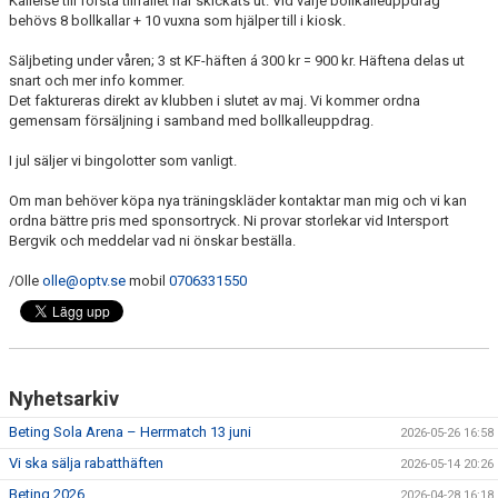
Kallelse till första tillfället har skickats ut. Vid varje bollkalleuppdrag
BILDGALLERI
behövs 8 bollkallar + 10 vuxna som hjälper till i kiosk.
Säljbeting under våren; 3 st KF-häften á 300 kr = 900 kr. Häftena delas ut
DOKUMENT
snart och mer info kommer.
Det faktureras direkt av klubben i slutet av maj. Vi kommer ordna
KONTAKT
gemensam försäljning i samband med bollkalleuppdrag.
I jul säljer vi bingolotter som vanligt.
Om man behöver köpa nya träningskläder kontaktar man mig och vi kan
ordna bättre pris med sponsortryck. Ni provar storlekar vid Intersport
Bergvik och meddelar vad ni önskar beställa.
/Olle
olle@optv.se
mobil
0706331550
Nyhetsarkiv
Beting Sola Arena – Herrmatch 13 juni
2026-05-26 16:58
Vi ska sälja rabatthäften
2026-05-14 20:26
Beting 2026
2026-04-28 16:18