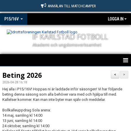
ANMÄLAN TILL MATCHCAMPER
P15/16V
LOGGA IN
IF KARLSTAD FOTBOLL
Akademi och ungdomsverksamhet
P15/16V
Beting 2026
<
>
2026-04-28 16:18
NYHETER
Hej alla i P15/16V! Hoppas ni är laddade inför säsongen! Vi har följande
beting denna säsong som alla behöver vara med och hjälpa till med.
KALENDER
Kallelser kommer. Kan man inte byter man själv och meddelar.
MATCHER
Bollkalleuppdrag Sola arena:
14 maj, samling kl 14:00
13 juni, samling kl 14:00
TRUPPEN
24 oktober, samling kl 14:00