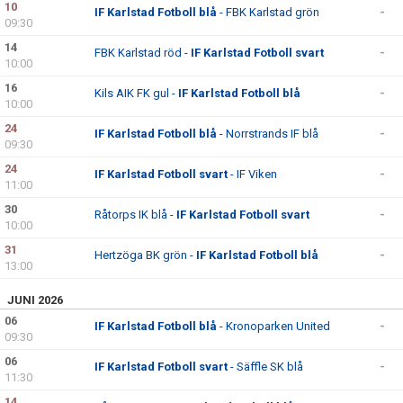
10
BILDGALLERI
IF Karlstad Fotboll blå
- FBK Karlstad grön
-
09:30
14
DOKUMENT
FBK Karlstad röd -
IF Karlstad Fotboll svart
-
10:00
16
KONTAKT
Kils AIK FK gul -
IF Karlstad Fotboll blå
-
10:00
24
IF Karlstad Fotboll blå
- Norrstrands IF blå
-
09:30
24
IF Karlstad Fotboll svart
- IF Viken
-
11:00
30
Råtorps IK blå -
IF Karlstad Fotboll svart
-
10:00
31
Hertzöga BK grön -
IF Karlstad Fotboll blå
-
13:00
JUNI 2026
06
IF Karlstad Fotboll blå
- Kronoparken United
-
09:30
06
IF Karlstad Fotboll svart
- Säffle SK blå
-
11:30
14