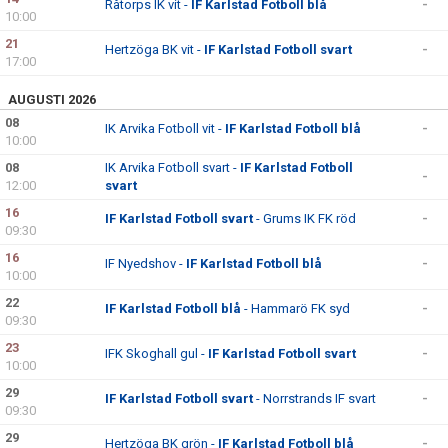
Råtorps IK vit -
IF Karlstad Fotboll blå
-
10:00
21
Hertzöga BK vit -
IF Karlstad Fotboll svart
-
17:00
AUGUSTI 2026
08
IK Arvika Fotboll vit -
IF Karlstad Fotboll blå
-
10:00
08
IK Arvika Fotboll svart -
IF Karlstad Fotboll
-
12:00
svart
16
IF Karlstad Fotboll svart
- Grums IK FK röd
-
09:30
16
IF Nyedshov -
IF Karlstad Fotboll blå
-
10:00
22
IF Karlstad Fotboll blå
- Hammarö FK syd
-
09:30
23
IFK Skoghall gul -
IF Karlstad Fotboll svart
-
10:00
29
IF Karlstad Fotboll svart
- Norrstrands IF svart
-
09:30
29
Hertzöga BK grön -
IF Karlstad Fotboll blå
-