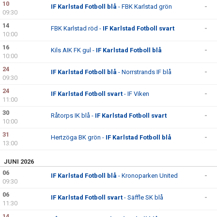
10
BILDGALLERI
IF Karlstad Fotboll blå
- FBK Karlstad grön
-
09:30
14
DOKUMENT
FBK Karlstad röd -
IF Karlstad Fotboll svart
-
10:00
16
KONTAKT
Kils AIK FK gul -
IF Karlstad Fotboll blå
-
10:00
24
IF Karlstad Fotboll blå
- Norrstrands IF blå
-
09:30
24
IF Karlstad Fotboll svart
- IF Viken
-
11:00
30
Råtorps IK blå -
IF Karlstad Fotboll svart
-
10:00
31
Hertzöga BK grön -
IF Karlstad Fotboll blå
-
13:00
JUNI 2026
06
IF Karlstad Fotboll blå
- Kronoparken United
-
09:30
06
IF Karlstad Fotboll svart
- Säffle SK blå
-
11:30
14