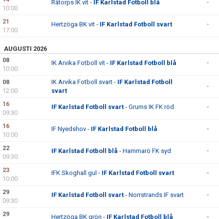
Råtorps IK vit -
IF Karlstad Fotboll blå
-
10:00
21
Hertzöga BK vit -
IF Karlstad Fotboll svart
-
17:00
AUGUSTI 2026
08
IK Arvika Fotboll vit -
IF Karlstad Fotboll blå
-
10:00
08
IK Arvika Fotboll svart -
IF Karlstad Fotboll
-
12:00
svart
16
IF Karlstad Fotboll svart
- Grums IK FK röd
-
09:30
16
IF Nyedshov -
IF Karlstad Fotboll blå
-
10:00
22
IF Karlstad Fotboll blå
- Hammarö FK syd
-
09:30
23
IFK Skoghall gul -
IF Karlstad Fotboll svart
-
10:00
29
IF Karlstad Fotboll svart
- Norrstrands IF svart
-
09:30
29
Hertzöga BK grön -
IF Karlstad Fotboll blå
-