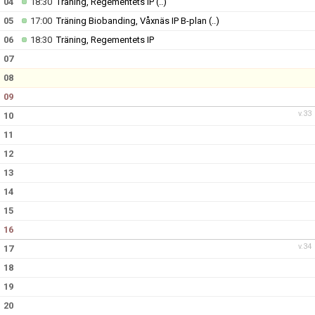
04
18:30
Träning, Regementets IP
(..)
BILDGALLERI
05
17:00
Träning Biobanding, Våxnäs IP B-plan
(..)
DOKUMENT
06
18:30
Träning, Regementets IP
07
KONTAKT
08
09
v.33
10
11
12
13
14
15
16
v.34
17
18
19
20