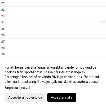
21
22
23
v.35
24
25
26
27
28
29
30
v.36
31
För att hemsidan ska fungera korrekt använder vi nödvändiga
cookies från SportAdmin. Dessa går inte att stänga av.
Föreningen kan också använda frivilliga cookies, t.ex. för statistik
eller marknadsföring. Du väljer själv om du vill acceptera dessa.
Anpassa dina val
Cookie-inställningar
Gå till Webbversion
Acceptera nödvändiga
Acceptera alla