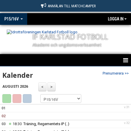
ANMÄLAN TILL MATCHCAMPER
P15/16V
LOGGA IN
IF KARLSTAD FOTBOLL
Akademi och ungdomsverksamhet
P15/16V
Kalender
Prenumerera >>
NYHETER
AUGUSTI 2026
KALENDER
v.31
01
MATCHER
02
TRUPPEN
v.32
03
18:30
Träning, Regementets IP
(..)