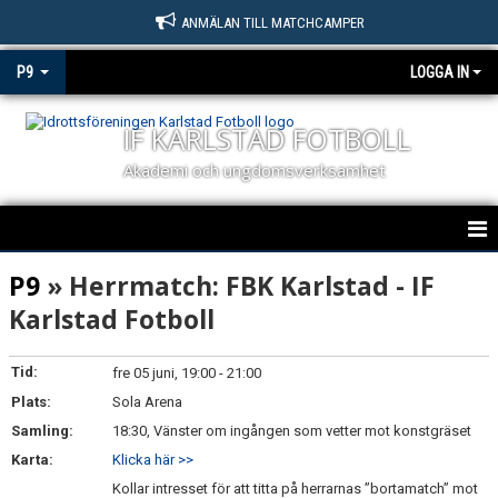
ANMÄLAN TILL MATCHCAMPER
P9
LOGGA IN
IF KARLSTAD FOTBOLL
Akademi och ungdomsverksamhet
HEM
P9
» Herrmatch: FBK Karlstad - IF
Karlstad Fotboll
NYHETER
KALENDER
Tid:
fre 05 juni, 19:00 - 21:00
Plats:
Sola Arena
MATCHER
Samling:
18:30, Vänster om ingången som vetter mot konstgräset
Karta:
Klicka här >>
TRUPPEN
Kollar intresset för att titta på herrarnas ”bortamatch” mot