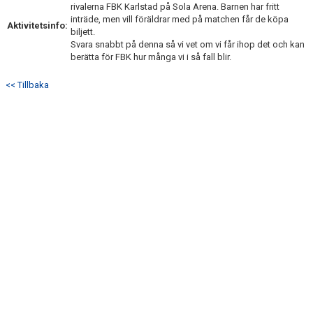
rivalerna FBK Karlstad på Sola Arena. Barnen har fritt
BILDGALLERI
inträde, men vill föräldrar med på matchen får de köpa
Aktivitetsinfo:
biljett.
DOKUMENT
Svara snabbt på denna så vi vet om vi får ihop det och kan
berätta för FBK hur många vi i så fall blir.
KONTAKT
<< Tillbaka