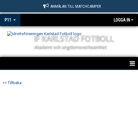
ANMÄLAN TILL MATCHCAMPER
P11
LOGGA IN
IF KARLSTAD FOTBOLL
Akademi och ungdomsverksamhet
HEM
<< Tillbaka
NYHETER
KALENDER
MATCHER
TRUPPEN