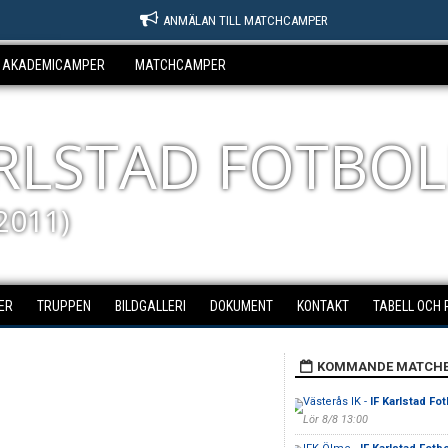
ANMÄLAN TILL MATCHCAMPER
AKADEMICAMPER
MATCHCAMPER
ARLSTAD FOTBOL
2011)
ER
TRUPPEN
BILDGALLERI
DOKUMENT
KONTAKT
TABELL OCH 
KOMMANDE MATCH
Västerås IK -
IF Karlstad Fot
Lör 8/8 13:00