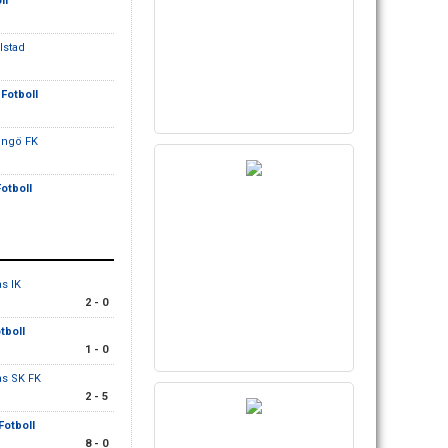
ll
lstad
 Fotboll
dingö FK
Fotboll
ås IK
2 - 0
otboll
1 - 0
ås SK FK
2 - 5
 Fotboll
8 - 0