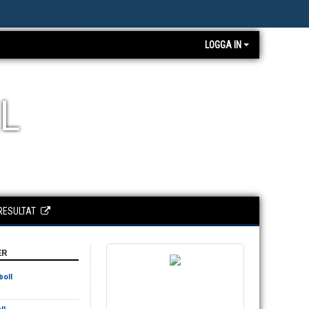
LOGGA IN
L
RESULTAT
ER
boll