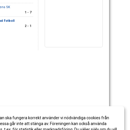
kens SK
1 - 7
tad Fotboll
2 - 1
an ska fungera korrekt använder vi nödvändiga cookies från
ssa går inte att stänga av. Föreningen kan också använda
es, t.ex. för statistik eller marknadsföring. Du väljer själv om du vill