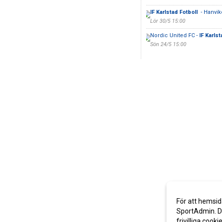
IF Karlstad Fotboll
- Hanvi
Lör 30/5 15:00
Nordic United FC -
IF Karls
Sön 24/5 15:00
För att hemsid
SportAdmin. De
frivilliga cooki