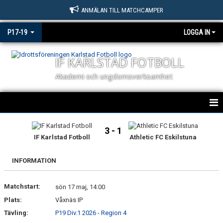
ANMÄLAN TILL MATCHCAMPER
P17-19
LOGGA IN
IF KARLSTAD FOTBOLL
Akademi och ungdomsverksamhet
IF KARLSTAD FOTBOLL P17 / P19
3 - 1
IF Karlstad Fotboll
Athletic FC Eskilstuna
NYHETER
INFORMATION
KALENDER
Matchstart:
MATCHER P17 & P19
sön 17 maj, 14:00
Plats:
Våxnäs IP
TRUPPEN
Tävling:
P19 Div.1 2026 - Region 4