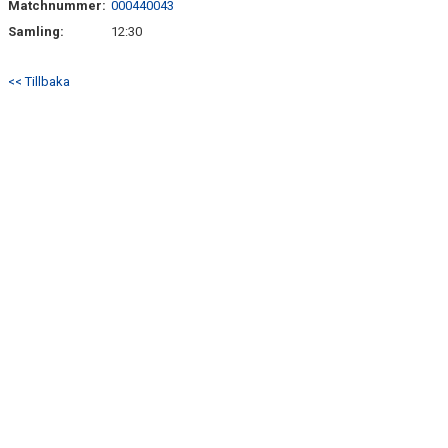
Matchnummer:
000440043
KONTAKT
Samling:
12:30
TABELL OCH RESULTAT P17 DIV 1
<< Tillbaka
TABELL OCH RESULTAT P19 DIV 1