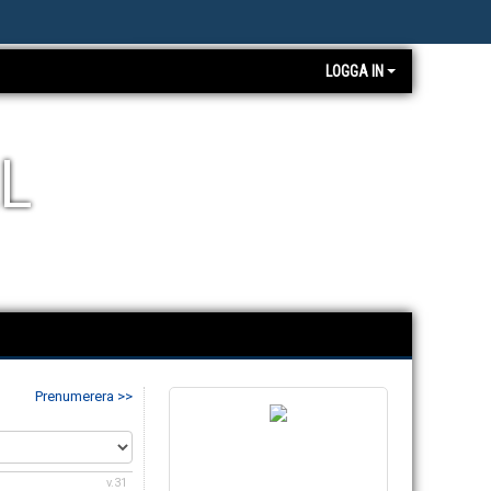
LOGGA IN
L
Prenumerera >>
v.31