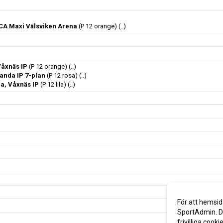
 ICA Maxi Välsviken Arena
(P 12 orange)
(..)
åxnäs IP
(P 12 orange)
(..)
landa IP 7-plan
(P 12 rosa)
(..)
a, Våxnäs IP
(P 12 lila)
(..)
För att hemsid
SportAdmin. De
frivilliga cooki