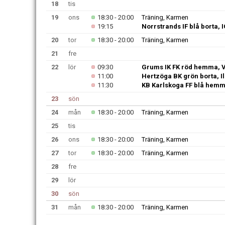
18
tis
19
ons
18:30 - 20:00
Träning, Karmen
19:15
Norrstrands IF blå borta,
20
tor
18:30 - 20:00
Träning, Karmen
21
fre
22
lör
09:30
Grums IK FK röd hemma, V
11:00
Hertzöga BK grön borta, I
11:30
KB Karlskoga FF blå hemm
23
sön
24
mån
18:30 - 20:00
Träning, Karmen
25
tis
26
ons
18:30 - 20:00
Träning, Karmen
27
tor
18:30 - 20:00
Träning, Karmen
28
fre
29
lör
30
sön
31
mån
18:30 - 20:00
Träning, Karmen