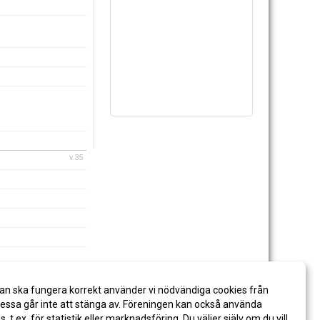
v.35
an ska fungera korrekt använder vi nödvändiga cookies från
v.36
ssa går inte att stänga av. Föreningen kan också använda
es, t.ex. för statistik eller marknadsföring. Du väljer själv om du vill