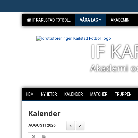
IF KARLSTAD FOTBOLL
VÅRA LAG
AKADEMIN
IF K
Akademi o
HEM
NYHETER
KALENDER
MATCHER
TRUPPEN
Kalender
AUGUSTI 2026
01
lör