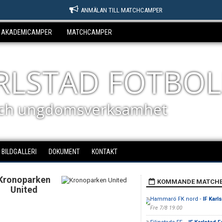
ANMÄLAN TILL MATCHCAMPER
AKADEMICAMPER
MATCHCAMPER
ARLSTAD FOTBOL
ch ungdomsverksamhet
BILDGALLERI
DOKUMENT
KONTAKT
Kronoparken
KOMMANDE MATCH
United
Hammarö FK nord -
IF Karl
Fre 7/8 19:00