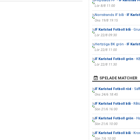
Filipstads FF -
IF Karlstad F
Lör 8/8 11:00
Norrstrands IF blå -
IF Karls
Ons 19/8 19:15
IF Karlstad Fotboll blå
- Gru
Lör 22/8 09:30
Hertzöga BK grön -
IF Karls
Lör 22/8 11:00
IF Karlstad Fotboll grön
- K
Lör 22/8 11:30
SPELADE MATCHER
IF Karlstad Fotboll röd
- Säf
Ons 24/6 18:45
IF Karlstad Fotboll blå
- Råt
Sön 21/6 16:00
IF Karlstad Fotboll grön
- H
Sön 21/6 10:00
IF Karlstad Fotboll blå
- Kro
Sön 7/6 10:00