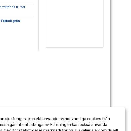
orrstrands IF röd
d Fotboll grön
an ska fungera korrekt använder vi nödvändiga cookies från
ssa går inte att stänga av. Föreningen kan också använda
es, t.ex. för statistik eller marknadsföring. Du väljer själv om du vill