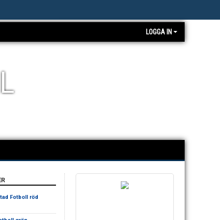
LOGGA IN
L
ER
stad Fotboll röd