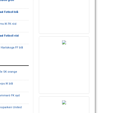
otboll grön
tad Fotboll blå
ms IK FK röd
tad Fotboll röd
B Karlskoga FF blå
fle SK orange
orps IK blå
ammarö FK syd
noparken United