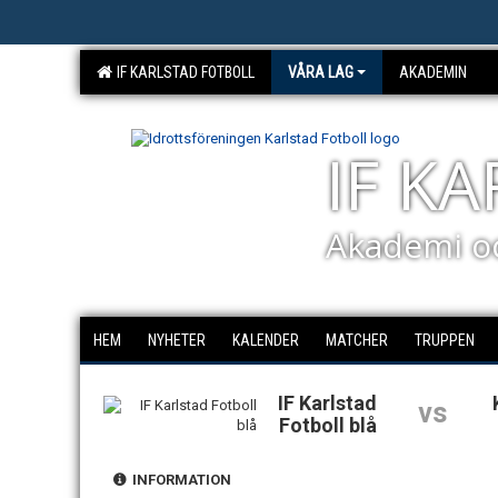
IF KARLSTAD FOTBOLL
VÅRA LAG
AKADEMIN
IF K
Akademi o
HEM
NYHETER
KALENDER
MATCHER
TRUPPEN
IF Karlstad
vs
Fotboll blå
INFORMATION