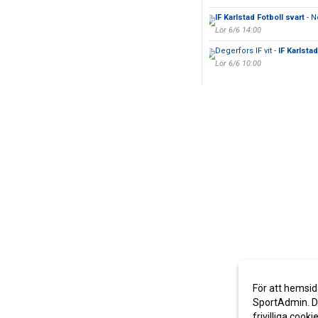
IF Karlstad Fotboll svart
- N
Lör 6/6 14:00
Degerfors IF vit -
IF Karlsta
Lör 6/6 10:00
För att hemsid
SportAdmin. De
frivilliga cooki