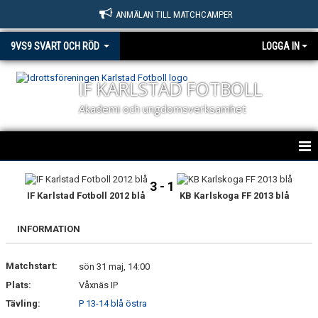
ANMÄLAN TILL MATCHCAMPER
9VS9 SVART OCH RÖD
LOGGA IN
IF KARLSTAD FOTBOLL
Akademi och ungdomsverksamhet
HEM
3 - 1
IF Karlstad Fotboll 2012 blå
KB Karlskoga FF 2013 blå
NYHETER
INFORMATION
KALENDER
Matchstart:
MATCHER
sön 31 maj, 14:00
Plats:
Våxnäs IP
TRUPPEN
Tävling:
P 13-14 blå östra