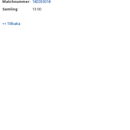
Matchnummer:
182035018
BILDGALLERI
Samling:
13:00
DOKUMENT
<< Tillbaka
KONTAKT