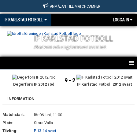
ANMÄLAN TILL MATCHCAMPER
IF KARLSTAD FOTBOLL
LOGGA IN
IF KARLSTAD FOTBOLL
Akademi och ungdomsverksamhet
HEM
9 - 2
Degerfors IF 2012 röd
IF Karlstad Fotboll 2012 svart
NYHETER
INFORMATION
OM KLUBBEN
Matchstart:
KONTAKT
lör 06 juni, 11:00
Plats:
Stora Valla
BILDGALLERI
Tävling:
P 13-14 svart