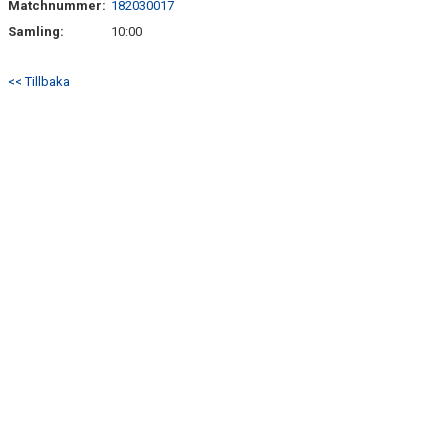
Matchnummer:
182030017
DOKUMENT
Samling:
10:00
MATCHER
<< Tillbaka
HEMSIDA SENIOR
FÖRENINGSKLÄDER