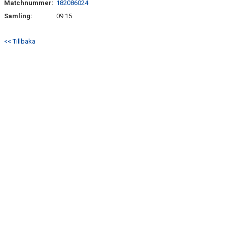
Matchnummer:
182086024
DOKUMENT
Samling:
09:15
MATCHER
<< Tillbaka
HEMSIDA SENIOR
FÖRENINGSKLÄDER