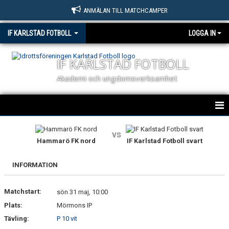
ANMÄLAN TILL MATCHCAMPER
IF KARLSTAD FOTBOLL
LOGGA IN
IF KARLSTAD FOTBOLL
Akademi och ungdomsverksamhet
HEM
vs
Hammarö FK nord
IF Karlstad Fotboll svart
NYHETER
INFORMATION
OM KLUBBEN
Matchstart:
KONTAKT
sön 31 maj, 10:00
Plats:
Mörmons IP
BILDGALLERI
Tävling:
P 10 vit