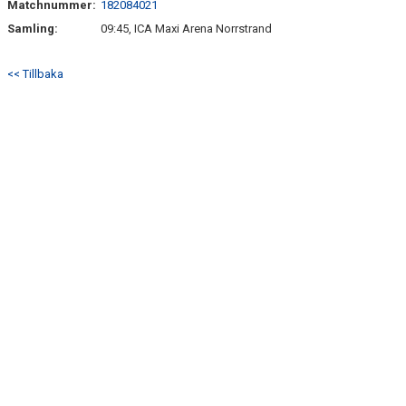
Matchnummer:
182084021
DOKUMENT
Samling:
09:45, ICA Maxi Arena Norrstrand
MATCHER
<< Tillbaka
HEMSIDA SENIOR
FÖRENINGSKLÄDER