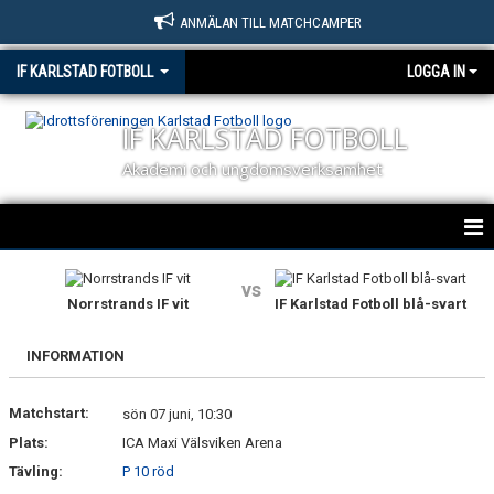
ANMÄLAN TILL MATCHCAMPER
IF KARLSTAD FOTBOLL
LOGGA IN
IF KARLSTAD FOTBOLL
Akademi och ungdomsverksamhet
HEM
vs
Norrstrands IF vit
IF Karlstad Fotboll blå-svart
NYHETER
INFORMATION
OM KLUBBEN
Matchstart:
KONTAKT
sön 07 juni, 10:30
Plats:
ICA Maxi Välsviken Arena
BILDGALLERI
Tävling:
P 10 röd