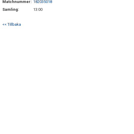
Matchnummer:
182035018
DOKUMENT
Samling:
13:00
MATCHER
<< Tillbaka
HEMSIDA SENIOR
FÖRENINGSKLÄDER