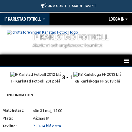
ANMÄLAN TILL MATCHCAMPER
IF KARLSTAD FOTBOLL
LOGGA IN
IF KARLSTAD FOTBOLL
Akademi och ungdomsverksamhet
HEM
3 - 1
IF Karlstad Fotboll 2012 blå
KB Karlskoga FF 2013 blå
NYHETER
INFORMATION
OM KLUBBEN
Matchstart:
KONTAKT
sön 31 maj, 14:00
Plats:
Våxnäs IP
BILDGALLERI
Tävling:
P 13-14 blå östra