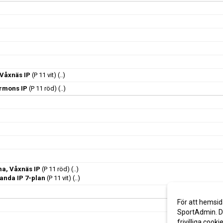
Våxnäs IP
(P 11 vit)
(..)
örmons IP
(P 11 röd)
(..)
ma, Våxnäs IP
(P 11 röd)
(..)
landa IP 7-plan
(P 11 vit)
(..)
För att hemsid
SportAdmin. De
frivilliga cooki