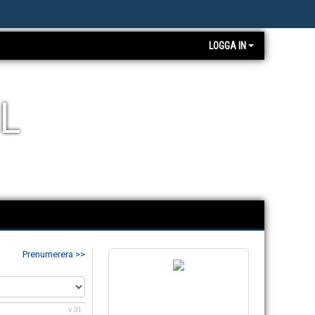
LOGGA IN
L
Prenumerera >>
v.31