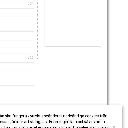
v.34
v.35
an ska fungera korrekt använder vi nödvändiga cookies från
v.36
ssa går inte att stänga av. Föreningen kan också använda
es, t.ex. för statistik eller marknadsföring. Du väljer själv om du vill