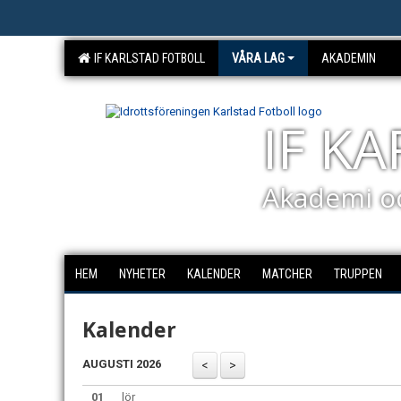
IF KARLSTAD FOTBOLL
VÅRA LAG
AKADEMIN
IF K
Akademi o
HEM
NYHETER
KALENDER
MATCHER
TRUPPEN
Kalender
AUGUSTI 2026
01
lör