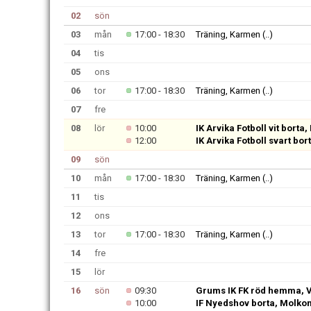
02
sön
03
mån
17:00 - 18:30
Träning, Karmen
(..)
04
tis
05
ons
06
tor
17:00 - 18:30
Träning, Karmen
(..)
07
fre
08
lör
10:00
IK Arvika Fotboll vit borta, 
12:00
IK Arvika Fotboll svart bort
09
sön
10
mån
17:00 - 18:30
Träning, Karmen
(..)
11
tis
12
ons
13
tor
17:00 - 18:30
Träning, Karmen
(..)
14
fre
15
lör
16
sön
09:30
Grums IK FK röd hemma, V
10:00
IF Nyedshov borta, Molko