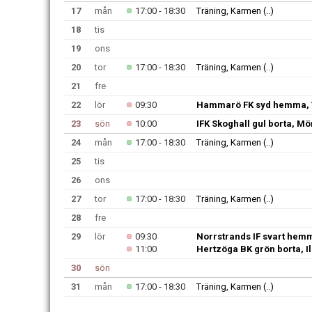
17
mån
17:00 - 18:30
Träning, Karmen
(..)
18
tis
19
ons
20
tor
17:00 - 18:30
Träning, Karmen
(..)
21
fre
22
lör
09:30
Hammarö FK syd hemma, 
23
sön
10:00
IFK Skoghall gul borta, M
24
mån
17:00 - 18:30
Träning, Karmen
(..)
25
tis
26
ons
27
tor
17:00 - 18:30
Träning, Karmen
(..)
28
fre
29
lör
09:30
Norrstrands IF svart hem
11:00
Hertzöga BK grön borta, I
30
sön
31
mån
17:00 - 18:30
Träning, Karmen
(..)