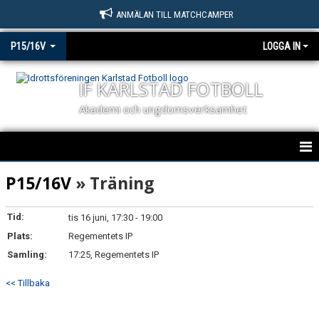
ANMÄLAN TILL MATCHCAMPER
P15/16V
LOGGA IN
IF KARLSTAD FOTBOLL
Akademi och ungdomsverksamhet
P15/16V
P15/16V
» Träning
NYHETER
Tid:
tis 16 juni, 17:30 - 19:00
Plats:
KALENDER
Regementets IP
Samling:
17:25, Regementets IP
MATCHER
<< Tillbaka
TRUPPEN