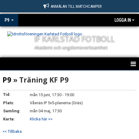
ANMÄLAN TILL MATCHCAMPER
P9
LOGGA IN
IF KARLSTAD FOTBOLL
Akademi och ungdomsverksamhet
HEM
P9
» Träning KF P9
NYHETER
Tid:
mån 15 juni, 17:30 - 19:00
Plats:
KALENDER
Våxnäs IP 5v5-planerna (Gräs)
Samling:
mån 04 maj, 17:30
MATCHER
Karta:
Klicka här >>
TRUPPEN
<< Tillbaka