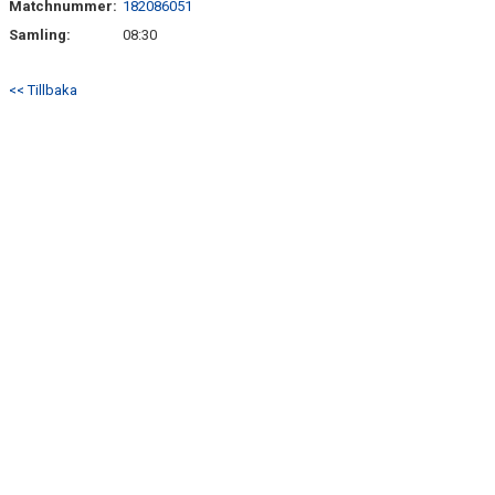
Matchnummer:
182086051
BILDGALLERI
Samling:
08:30
DOKUMENT
<< Tillbaka
KONTAKT