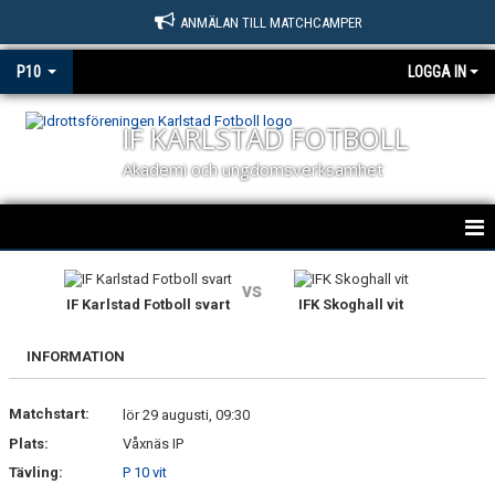
ANMÄLAN TILL MATCHCAMPER
P10
LOGGA IN
IF KARLSTAD FOTBOLL
Akademi och ungdomsverksamhet
HEM
vs
IF Karlstad Fotboll svart
IFK Skoghall vit
NYHETER
INFORMATION
KALENDER
Matchstart:
MATCHER
lör 29 augusti, 09:30
Plats:
Våxnäs IP
TRUPPEN
Tävling:
P 10 vit