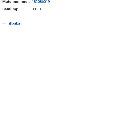
Matchnummer:
182086019
BILDGALLERI
Samling:
08:30
DOKUMENT
<< Tillbaka
KONTAKT