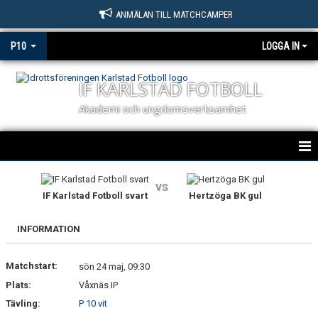
ANMÄLAN TILL MATCHCAMPER
P10
LOGGA IN
IF KARLSTAD FOTBOLL
Akademi och ungdomsverksamhet
HEM
vs
IF Karlstad Fotboll svart
Hertzöga BK gul
NYHETER
INFORMATION
KALENDER
Matchstart:
MATCHER
sön 24 maj, 09:30
Plats:
Våxnäs IP
TRUPPEN
Tävling:
P 10 vit