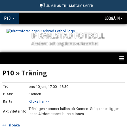
ANMÄLAN TILL MATCHCAMPER
P10
LOGGA IN
IF KARLSTAD FOTBOLL
Akademi och ungdomsverksamhet
HEM
P10
» Träning
NYHETER
Tid:
ons 10 juni, 17:00 - 18:30
Plats:
KALENDER
Karmen
Karta:
Klicka här >>
MATCHER
Träningen kommer hållas på Karmen. Gräsplanen ligger
Aktivitetsinfo:
innan Airdome samt busstationen.
TRUPPEN
<< Tillbaka