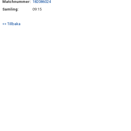
Matchnummer:
182086024
BILDGALLERI
Samling:
09:15
DOKUMENT
<< Tillbaka
KONTAKT