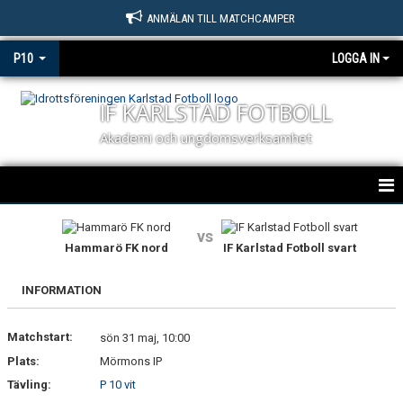
ANMÄLAN TILL MATCHCAMPER
P10
LOGGA IN
IF KARLSTAD FOTBOLL
Akademi och ungdomsverksamhet
HEM
vs
Hammarö FK nord
IF Karlstad Fotboll svart
NYHETER
INFORMATION
KALENDER
Matchstart:
MATCHER
sön 31 maj, 10:00
Plats:
Mörmons IP
TRUPPEN
Tävling:
P 10 vit