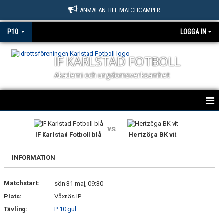
ANMÄLAN TILL MATCHCAMPER
P10
LOGGA IN
IF KARLSTAD FOTBOLL
Akademi och ungdomsverksamhet
HEM
vs
IF Karlstad Fotboll blå
Hertzöga BK vit
NYHETER
INFORMATION
KALENDER
Matchstart:
MATCHER
sön 31 maj, 09:30
Plats:
Våxnäs IP
TRUPPEN
Tävling:
P 10 gul