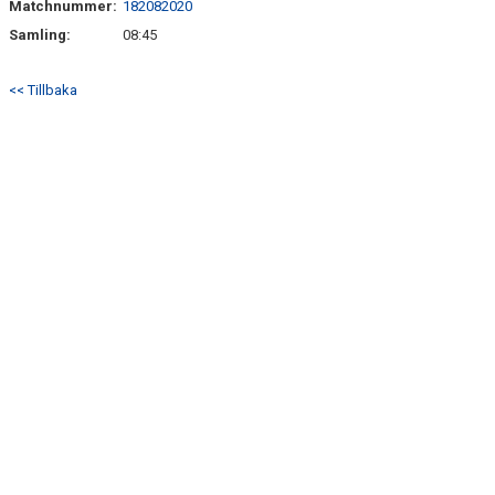
Matchnummer:
182082020
BILDGALLERI
Samling:
08:45
DOKUMENT
<< Tillbaka
KONTAKT