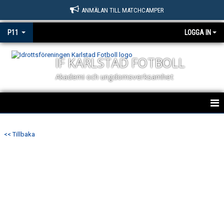
ANMÄLAN TILL MATCHCAMPER
P11
LOGGA IN
IF KARLSTAD FOTBOLL
Akademi och ungdomsverksamhet
HEM
<< Tillbaka
NYHETER
KALENDER
MATCHER
TRUPPEN