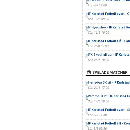
IK Arvika Fotboll svart -
IF Ka
Lör 8/8 12:00
IF Karlstad Fotboll svart
- G
Sön 16/8 09:30
IF Nyedshov -
IF Karlstad Fo
Sön 16/8 10:00
IF Karlstad Fotboll blå
- Ha
Lör 22/8 09:30
IFK Skoghall gul -
IF Karlsta
Sön 23/8 10:00
SPELADE MATCHER
Hertzöga BK vit -
IF Karlstad
Sön 21/6 17:00
Råtorps IK vit -
IF Karlstad F
Sön 14/6 10:00
IF Karlstad Fotboll svart
- S
Lör 6/6 11:30
IF Karlstad Fotboll blå
- Kro
Lör 6/6 09:30