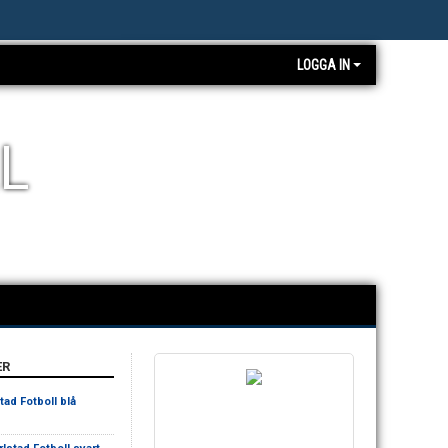
LOGGA IN
L
ER
stad Fotboll blå