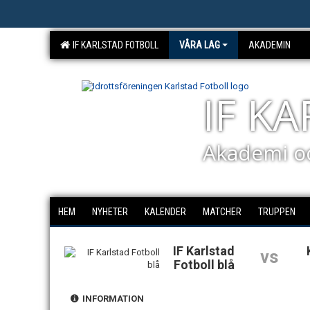
IF KARLSTAD FOTBOLL
VÅRA LAG
AKADEMIN
IF K
Akademi o
HEM
NYHETER
KALENDER
MATCHER
TRUPPEN
IF Karlstad
vs
Fotboll blå
INFORMATION