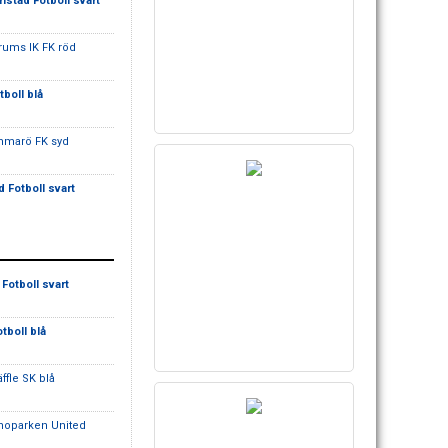
rlstad Fotboll svart
rums IK FK röd
tboll blå
mmarö FK syd
d Fotboll svart
 Fotboll svart
otboll blå
äffle SK blå
noparken United