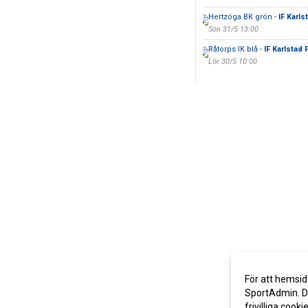
Hertzöga BK grön -
IF Karls
Sön 31/5 13:00
Råtorps IK blå -
IF Karlstad 
Lör 30/5 10:00
För att hemsid
SportAdmin. De
frivilliga cooki