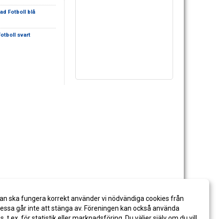
tad Fotboll blå
Fotboll svart
an ska fungera korrekt använder vi nödvändiga cookies från
ssa går inte att stänga av. Föreningen kan också använda
es, t.ex. för statistik eller marknadsföring. Du väljer själv om du vill