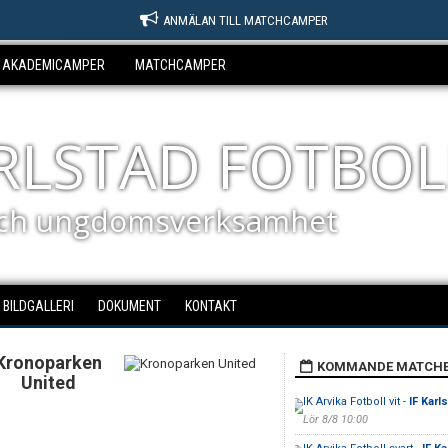
ANMÄLAN TILL MATCHCAMPER
AKADEMICAMPER
MATCHCAMPER
ARLSTAD FOTBOL
ch ungdomsverksamhet
BILDGALLERI
DOKUMENT
KONTAKT
Kronoparken
KOMMANDE MATCH
United
IK Arvika Fotboll vit -
IF Karl
Lör 8/8 10:00