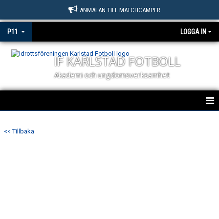
ANMÄLAN TILL MATCHCAMPER
P11
LOGGA IN
IF KARLSTAD FOTBOLL
Akademi och ungdomsverksamhet
HEM
<< Tillbaka
NYHETER
KALENDER
MATCHER
TRUPPEN