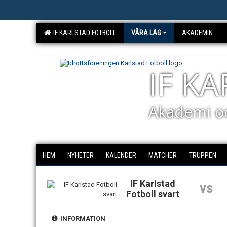
IF KARLSTAD FOTBOLL
VÅRA LAG
AKADEMIN
IF K
Akademi o
HEM
NYHETER
KALENDER
MATCHER
TRUPPEN
IF Karlstad
vs
Fotboll svart
INFORMATION