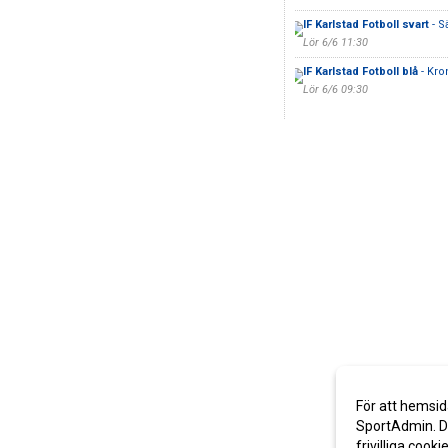
IF Karlstad Fotboll svart
- S
Lör 6/6 11:30
IF Karlstad Fotboll blå
- Kro
Lör 6/6 09:30
För att hemsid
SportAdmin. De
frivilliga cooki