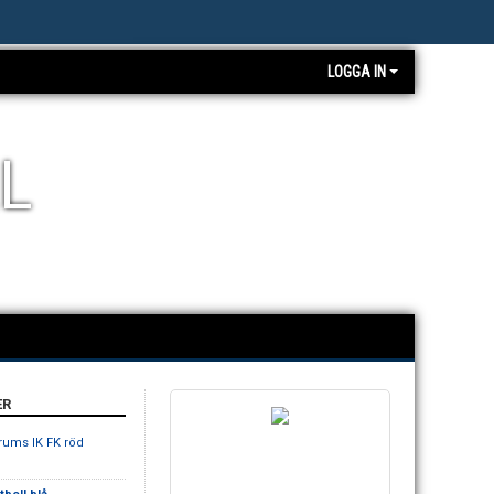
LOGGA IN
L
ER
rums IK FK röd