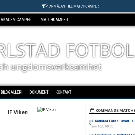
ANMÄLAN TILL MATCHCAMPER
AKADEMICAMPER
MATCHCAMPER
ARLSTAD FOTBOL
ch ungdomsverksamhet
BILDGALLERI
DOKUMENT
KONTAKT
KOMMANDE MATCH
IF Viken
IF Karlstad Fotboll svart
- G
Sön 16/8 09:30