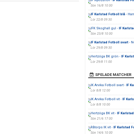
IF Nyedshov -
IF Karlstad Fo
Sön 16/8 10:00
IF Karlstad Fotboll blå
- Ha
Lör 22/8 09:30
IFK Skoghall gul -
IF Karlsta
Sön 23/8 10:00
IF Karlstad Fotboll svart
- N
Lör 29/8 09:30
Hertzöga BK grön -
IF Karls
Lör 29/8 11:00
SPELADE MATCHER
IK Arvika Fotboll svart -
IF Ka
Lör 8/8 12:00
IK Arvika Fotboll vit -
IF Karl
Lör 8/8 10:00
Hertzöga BK vit -
IF Karlstad
Sön 21/6 17:00
Råtorps IK vit -
IF Karlstad F
Sön 14/6 10:00