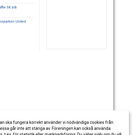
äffle SK blå
noparken United
an ska fungera korrekt använder vi nödvändiga cookies från
ssa går inte att stänga av. Föreningen kan också använda
es, t.ex. för statistik eller marknadsföring. Du väljer själv om du vill