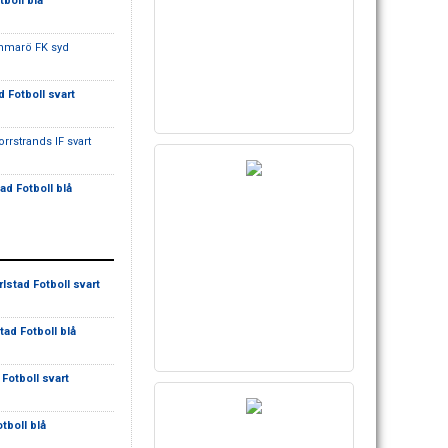
tboll blå
mmarö FK syd
d Fotboll svart
orrstrands IF svart
tad Fotboll blå
rlstad Fotboll svart
stad Fotboll blå
 Fotboll svart
otboll blå