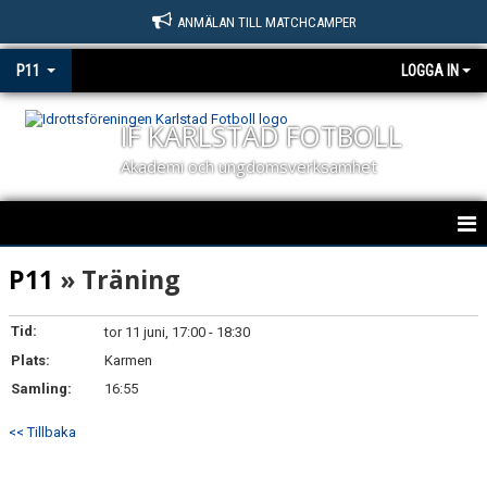
ANMÄLAN TILL MATCHCAMPER
P11
LOGGA IN
IF KARLSTAD FOTBOLL
Akademi och ungdomsverksamhet
HEM
P11
» Träning
NYHETER
Tid:
tor 11 juni, 17:00 - 18:30
Plats:
KALENDER
Karmen
Samling:
16:55
MATCHER
<< Tillbaka
TRUPPEN