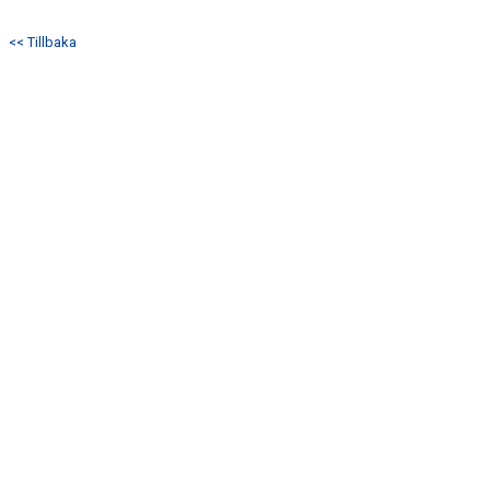
BILDGALLERI
<< Tillbaka
DOKUMENT
KONTAKT