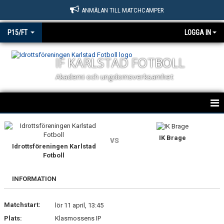
ANMÄLAN TILL MATCHCAMPER
P15/FT
LOGGA IN
IF KARLSTAD FOTBOLL
Akademi och ungdomsverksamhet
KARLSTAD FOTBOLL P15/FT
IK Brage
vs
NYHETER
Idrottsföreningen Karlstad
Fotboll
KALENDER
INFORMATION
MATCHER
Matchstart:
lör 11 april, 13:45
TRUPPEN
Plats:
Klasmossens IP