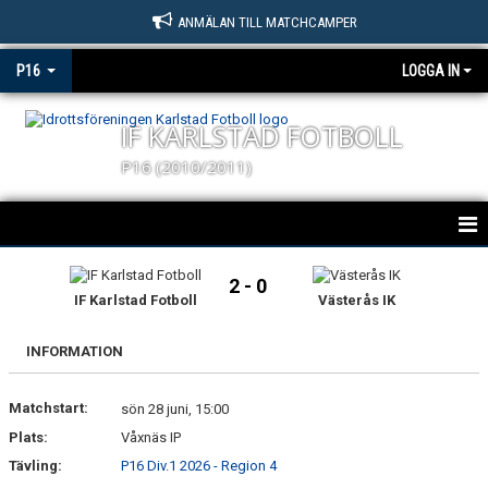
ANMÄLAN TILL MATCHCAMPER
P16
LOGGA IN
IF KARLSTAD FOTBOLL
P16 (2010/2011)
KARLSTAD FOTBOLL P16
2 - 0
IF Karlstad Fotboll
Västerås IK
NYHETER
INFORMATION
KALENDER
Matchstart:
MATCHER
sön 28 juni, 15:00
Plats:
Våxnäs IP
TRUPPEN
Tävling:
P16 Div.1 2026 - Region 4