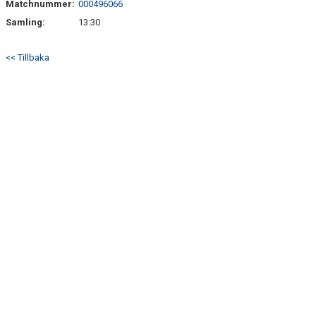
Matchnummer:
000496066
BILDGALLERI
Samling:
13:30
DOKUMENT
<< Tillbaka
KONTAKT
TABELL OCH RESULTAT