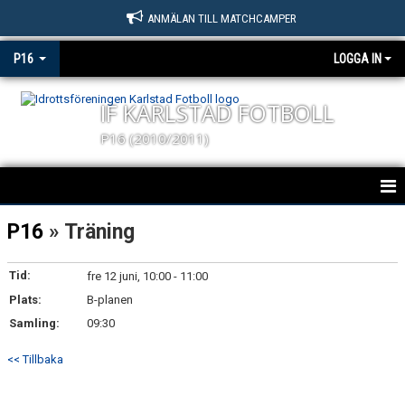
ANMÄLAN TILL MATCHCAMPER
P16
LOGGA IN
IF KARLSTAD FOTBOLL
P16 (2010/2011)
KARLSTAD FOTBOLL P16
P16
» Träning
NYHETER
Tid:
fre 12 juni, 10:00 - 11:00
Plats:
KALENDER
B-planen
Samling:
09:30
MATCHER
<< Tillbaka
TRUPPEN