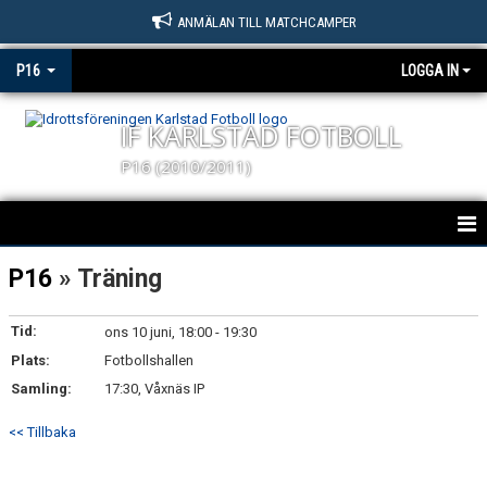
ANMÄLAN TILL MATCHCAMPER
P16
LOGGA IN
IF KARLSTAD FOTBOLL
P16 (2010/2011)
KARLSTAD FOTBOLL P16
P16
» Träning
NYHETER
Tid:
ons 10 juni, 18:00 - 19:30
Plats:
KALENDER
Fotbollshallen
Samling:
17:30, Våxnäs IP
MATCHER
<< Tillbaka
TRUPPEN