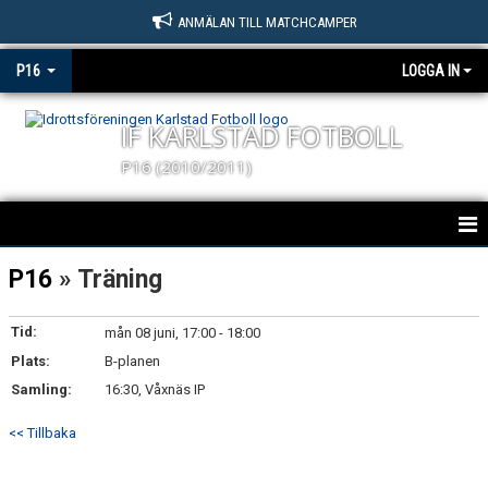
ANMÄLAN TILL MATCHCAMPER
P16
LOGGA IN
IF KARLSTAD FOTBOLL
P16 (2010/2011)
KARLSTAD FOTBOLL P16
P16
» Träning
NYHETER
Tid:
mån 08 juni, 17:00 - 18:00
Plats:
KALENDER
B-planen
Samling:
16:30, Våxnäs IP
MATCHER
<< Tillbaka
TRUPPEN