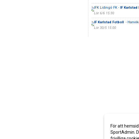
IFK Lidingö FK -
IF Karlstad
Lör 6/6 15:30
IF Karlstad Fotboll
- Hanvi
Lör 30/5 15:00
För att hemsid
SportAdmin. De
frivilliga cooki