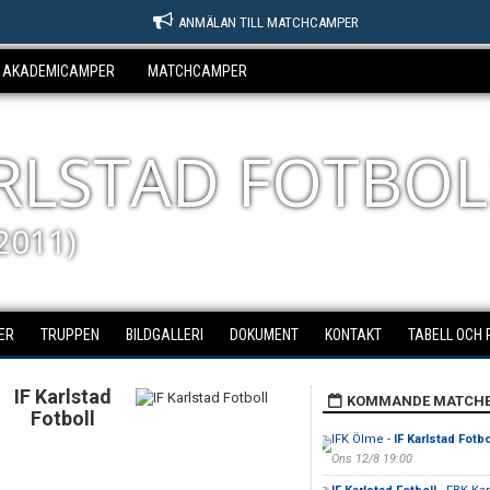
ANMÄLAN TILL MATCHCAMPER
AKADEMICAMPER
MATCHCAMPER
ARLSTAD FOTBOL
2011)
ER
TRUPPEN
BILDGALLERI
DOKUMENT
KONTAKT
TABELL OCH 
IF Karlstad
KOMMANDE MATCH
Fotboll
IFK Ölme -
IF Karlstad Fotbo
Ons 12/8 19:00