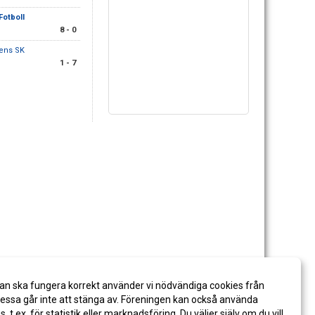
 Fotboll
8 - 0
kens SK
1 - 7
an ska fungera korrekt använder vi nödvändiga cookies från
ssa går inte att stänga av. Föreningen kan också använda
es, t.ex. för statistik eller marknadsföring. Du väljer själv om du vill