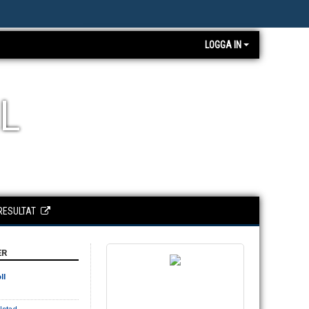
LOGGA IN
L
RESULTAT
ER
ll