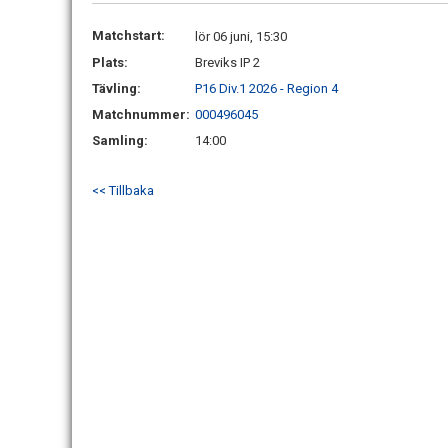
Matchstart:
lör 06 juni, 15:30
Plats:
Breviks IP 2
Tävling:
P16 Div.1 2026 - Region 4
Matchnummer:
000496045
Samling:
14:00
<< Tillbaka