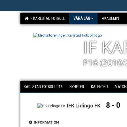
IF KARLSTAD FOTBOLL
VÅRA LAG
AKADEMIN
IF K
P16 (2010/
KARLSTAD FOTBOLL P16
NYHETER
KALENDER
MATCH
8 - 0
IFK Lidingö FK
INFORMATION