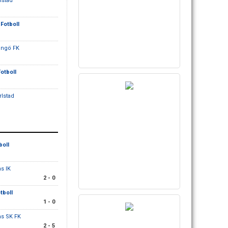
lstad
 Fotboll
dingö FK
Fotboll
rlstad
boll
ås IK
2 - 0
otboll
1 - 0
ås SK FK
2 - 5