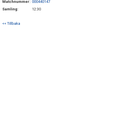
Matchnummer:
000440147
KONTAKT
Samling:
12:30
TABELL OCH RESULTAT P17 DIV 1
<< Tillbaka
TABELL OCH RESULTAT P19 DIV 1