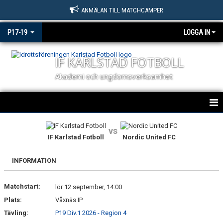
ANMÄLAN TILL MATCHCAMPER
P17-19
LOGGA IN
IF KARLSTAD FOTBOLL
Akademi och ungdomsverksamhet
IF KARLSTAD FOTBOLL P17 / P19
vs
IF Karlstad Fotboll
Nordic United FC
NYHETER
INFORMATION
KALENDER
Matchstart:
MATCHER P17 & P19
lör 12 september, 14:00
Plats:
Våxnäs IP
TRUPPEN
Tävling:
P19 Div.1 2026 - Region 4