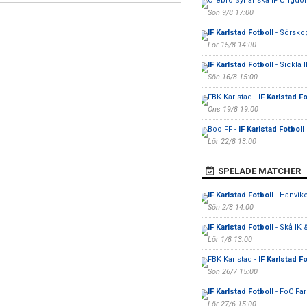
Örebro Syrianska IF Ungdo
Sön 9/8 17:00
IF Karlstad Fotboll
- Sörsko
Lör 15/8 14:00
IF Karlstad Fotboll
- Sickla I
Sön 16/8 15:00
FBK Karlstad -
IF Karlstad Fo
Ons 19/8 19:00
Boo FF -
IF Karlstad Fotboll
Lör 22/8 13:00
SPELADE MATCHER
IF Karlstad Fotboll
- Hanvik
Sön 2/8 14:00
IF Karlstad Fotboll
- Skå IK
Lör 1/8 13:00
FBK Karlstad -
IF Karlstad Fo
Sön 26/7 15:00
IF Karlstad Fotboll
- FoC Far
Lör 27/6 15:00