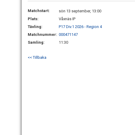
Matchstart:
sön 13 september, 13:00
Plats:
Våxnäs IP
Tävling:
P17 Div.1 2026 - Region 4
Matchnummer:
000471147
Samling:
11:30
<< Tillbaka