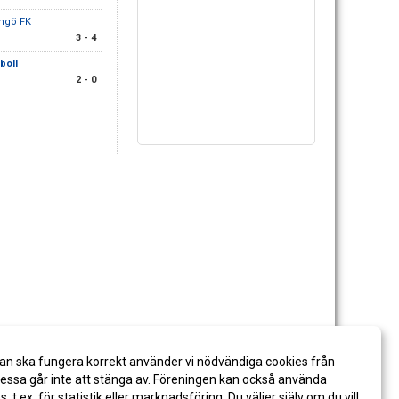
ingö FK
3 - 4
boll
2 - 0
an ska fungera korrekt använder vi nödvändiga cookies från
ssa går inte att stänga av. Föreningen kan också använda
es, t.ex. för statistik eller marknadsföring. Du väljer själv om du vill