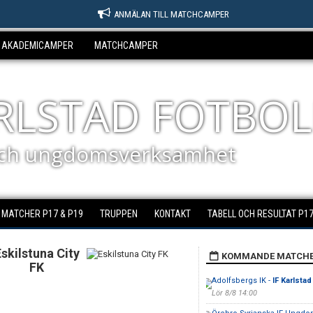
ANMÄLAN TILL MATCHCAMPER
AKADEMICAMPER
MATCHCAMPER
ARLSTAD FOTBOL
ch ungdomsverksamhet
MATCHER P17 & P19
TRUPPEN
KONTAKT
TABELL OCH RESULTAT P17
Eskilstuna City
KOMMANDE MATCH
FK
Adolfsbergs IK -
IF Karlstad
Lör 8/8 14:00