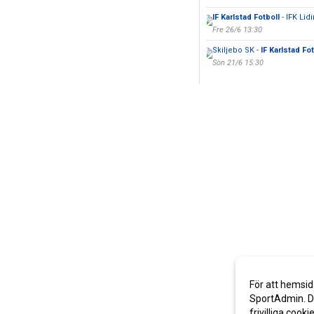
IF Karlstad Fotboll
- IFK Lid
Fre 26/6 13:30
Skiljebo SK -
IF Karlstad Fot
Sön 21/6 15:30
För att hemsid
SportAdmin. De
frivilliga cooki