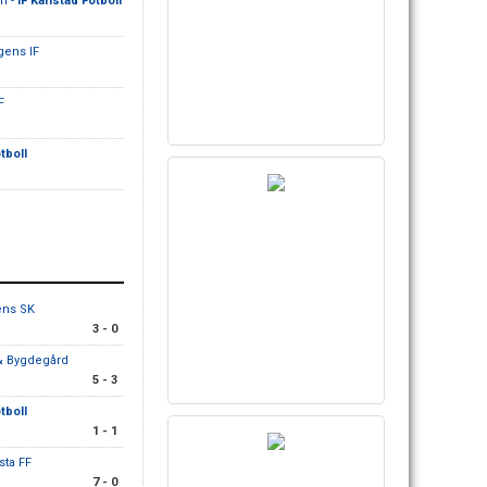
m -
IF Karlstad Fotboll
gens IF
F
tboll
ens SK
3 - 0
 & Bygdegård
5 - 3
tboll
1 - 1
sta FF
7 - 0