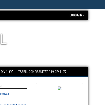
LOGGA IN
L
 DIV 1
TABELL OCH RESULTAT P19 DIV 1
ER
 Fotboll