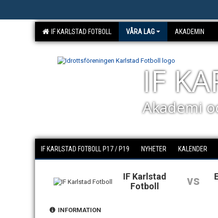
IF KARLSTAD FOTBOLL
VÅRA LAG
AKADEMIN
IF K
Akademi o
IF KARLSTAD FOTBOLL P17 / P19
NYHETER
KALENDER
IF Karlstad
vs
Fotboll
INFORMATION