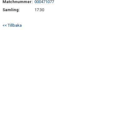
Matchnummer:
000471077
KONTAKT
Samling:
17:30
TABELL OCH RESULTAT P17 DIV 1
<< Tillbaka
TABELL OCH RESULTAT P19 DIV 1