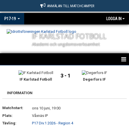
ANMÄLAN TILL MATCHCAMPER
P17-19
LOGGA IN
IF KARLSTAD FOTBOLL
Akademi och ungdomsverksamhet
IF KARLSTAD FOTBOLL P17 / P19
3 - 1
IF Karlstad Fotboll
Degerfors IF
NYHETER
INFORMATION
KALENDER
Matchstart:
MATCHER P17 & P19
ons 10 juni, 19:00
Plats:
Våxnäs IP
TRUPPEN
Tävling:
P17 Div.1 2026 - Region 4