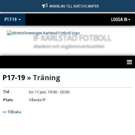
ANMÄLAN TILL MATCHCAMPER
P17-19
LOGGA IN
IF KARLSTAD FOTBOLL
Akademi och ungdomsverksamhet
IF KARLSTAD FOTBOLL P17 / P19
P17-19
» Träning
NYHETER
Tid:
tor 11 juni, 19:00 - 20:30
Plats:
KALENDER
Våxnäs IP
<< Tillbaka
MATCHER P17 & P19
TRUPPEN